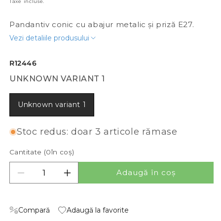
Taxe incluse.
Pandantiv conic cu abajur metalic și priză E27.
Vezi detaliile produsului
R12446
UNKNOWN VARIANT 1
Unknown variant 1
Stoc redus: doar 3 articole rămase
Cantitate (
0
în coș)
Adaugă în coș
Reduceți cantitatea pentru MERYLYN 48
Creșteți cantitatea pentru MERYLYN 4
Compară
Adaugă la favorite