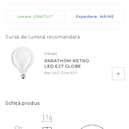
Livrare: GRATUIT
Expediere: MÂINE
Sursă de lumină recomandată
G13461
PARATHOM RETRO
LED E27 GLOBE
Bec LED Glob E27.
Adau
Schiță produs