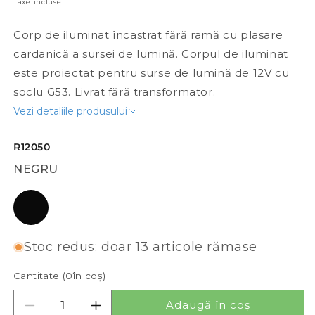
Taxe incluse.
Corp de iluminat încastrat fără ramă cu plasare
cardanică a sursei de lumină. Corpul de iluminat
este proiectat pentru surse de lumină de 12V cu
soclu G53. Livrat fără transformator.
Vezi detaliile produsului
R12050
NEGRU
negru
Stoc redus: doar 13 articole rămase
Cantitate (
0
în coș)
Adaugă în coș
Reduceți cantitatea pentru ELECTRA I G53
Creșteți cantitatea pentru ELECTRA I 