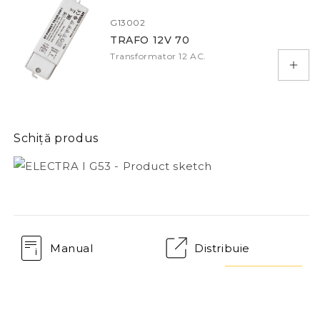
G13002
TRAFO 12V 70
Transformator 12 AC.
Adau
Schiță produs
Manual
Distribuie