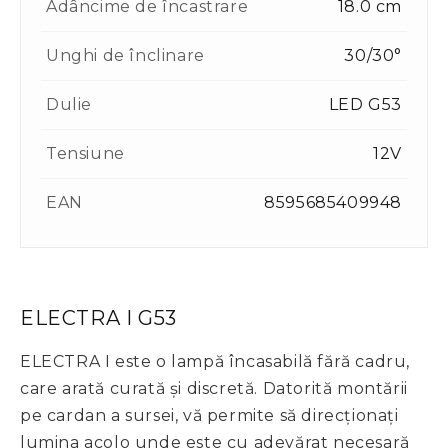
Adâncime de încastrare
18.0 cm
Unghi de înclinare
30/30°
Dulie
LED G53
Tensiune
12V
EAN
8595685409948
ELECTRA I G53
ELECTRA I este o lampă încasabilă fără cadru,
care arată curată și discretă. Datorită montării
pe cardan a sursei, vă permite să direcționați
lumina acolo unde este cu adevărat necesară