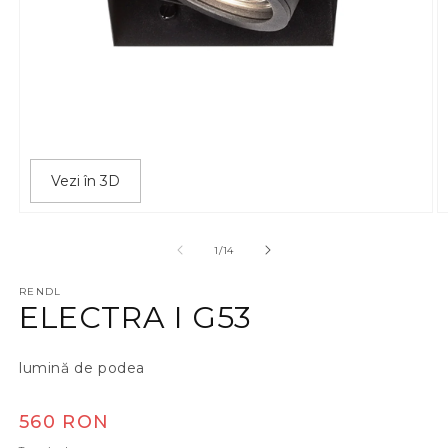
Vezi în 3D
Deschide conținutul media 1 într-o fereastră modală
D
din
1
/
14
RENDL
ELECTRA I G53
lumină de podea
Preț obișnuit
560 RON