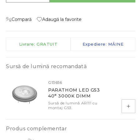
Compară
Adaugă la favorite
Livrare: GRATUIT
Expediere: MÂINE
Sursă de lumină recomandată
G13656
PARATHOM LED G53
40° 3000K DIMM
Sursă de lumină AR111 cu
montaj G53.
Adau
Produs complementar