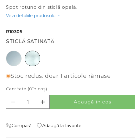
Spot rotund din sticlă opală.
Vezi detaliile produsului
R10305
STICLĂ SATINATĂ
sticlă opal
sticlă satinată
Stoc redus: doar 1 articole rămase
Cantitate (
0
în coș)
Adaugă în coș
Reduceți cantitatea pentru BIANCA R
Creșteți cantitatea pentru BIANCA R
Compară
Adaugă la favorite