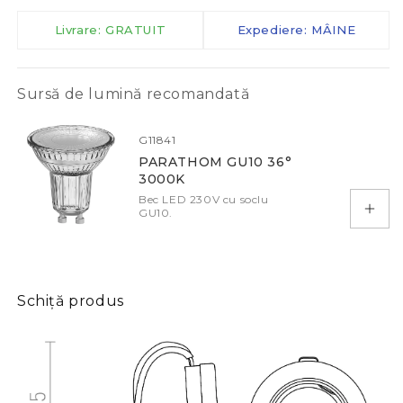
Livrare: GRATUIT
Expediere: MÂINE
Sursă de lumină recomandată
G11841
PARATHOM GU10 36°
3000K
Bec LED 230V cu soclu
GU10.
Adau
Schiță produs